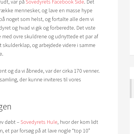
krudt, var på
Sovedyrets Facebook Side
. Det
n række mennesker, og lave en masse hype
på noget som helst, og fortalte alle dem vi
et og hvad vi gik og forberedte. Det viste
e med ovre skuldrene og udnyttede et par af
et skulderklap, og arbejdede videre i samme
e.
nt og da vi åbnede, var der cirka 170 venner.
rsamling, der kunne inviteres til vores
gen
lev døbt –
Sovedyrets Hule
, hvor der kom lidt
n, et par forsøg på at lave nogle “top 10”