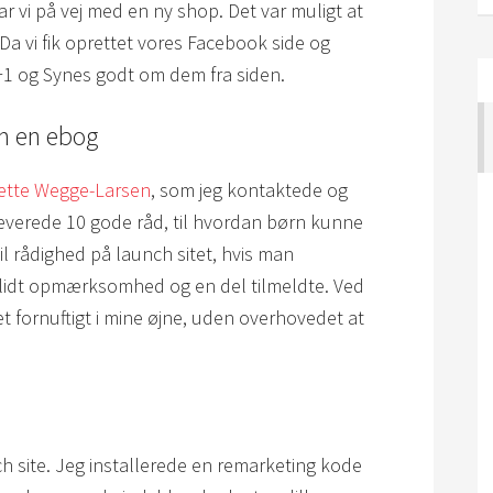
r vi på vej med en ny shop. Det var muligt at
. Da vi fik oprettet vores Facebook side og
 +1 og Synes godt om dem fra siden.
m en ebog
ette Wegge-Larsen
, som jeg kontaktede og
everede 10 gode råd, til hvordan børn kunne
til rådighed på launch sitet, hvis man
k lidt opmærksomhed og en del tilmeldte. Ved
et fornuftigt i mine øjne, uden overhovedet at
nch site. Jeg installerede en remarketing kode