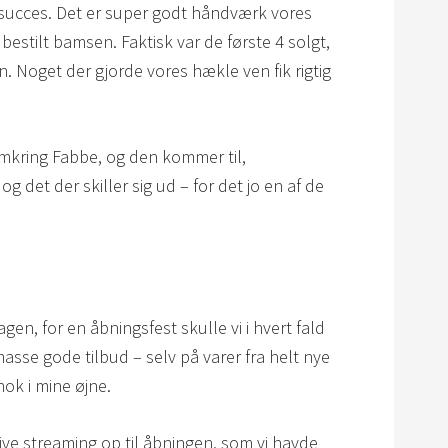
r succes. Det er super godt håndværk vores
 bestilt bamsen. Faktisk var de første 4 solgt,
 Noget der gjorde vores hækle ven fik rigtig
omkring Fabbe, og den kommer til,
g det der skiller sig ud – for det jo en af de
en, for en åbningsfest skulle vi i hvert fald
asse gode tilbud – selv på varer fra helt nye
nok i mine øjne.
ive streaming op til åbningen, som vi havde