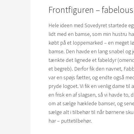
Frontfiguren – fabelou
Hele ideen med Sovedyret startede eg
lidt med en bamse, som min hustru h
købt på et loppemarked – en meget løj
bamse. Den havde en lang snabel og j
tænkte det lignede et fabeldyr (omend
et begreb). Derfor fik den navnet, Fab
var en spøjs fætter, og endte også me
pryde logoet. Vi fik en venlig dame til 
en frisk en af slagsen, så vi havde to, d
om at sælge hæklede bamser, og sene
sælge alt i tilbehør til når børnene s
har – puttetilbehør.