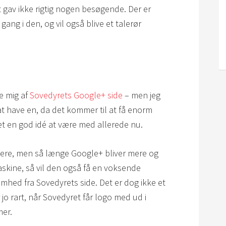
gav ikke rigtig nogen besøgende. Der er
ang i den, og vil også blive et talerør
e mig af
Sovedyrets Google+ side
– men jeg
t have en, da det kommer til at få enorm
et en god idé at være med allerede nu.
gere, men så længe Google+ bliver mere og
skine, så vil den også få en voksende
ed fra Sovedyrets side. Det er dog ikke et
jo rart, når Sovedyret får logo med ud i
mer.