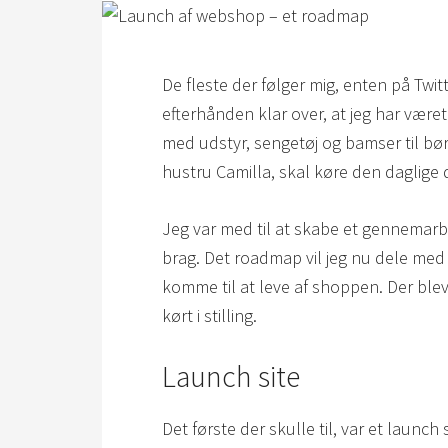
De fleste der følger mig, enten på Twit
efterhånden klar over, at jeg har være
med udstyr, sengetøj og bamser til bø
hustru Camilla, skal køre den daglige dr
Jeg var med til at skabe et gennemar
brag. Det roadmap vil jeg nu dele med d
komme til at leve af shoppen. Der blev 
kørt i stilling.
Launch site
Det første der skulle til, var et launch