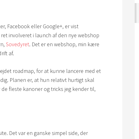
ter, Facebook eller Google+, er vist
t ret involveret i launch af den nye webshop
rn,
Sovedyret
. Det er en webshop, min kære
ift af.
bejdet roadmap, for at kunne lancere med et
ig. Planen er, at hun relativt hurtigt skal
de fleste kanoner og tricks jeg kender til,
 site. Det var en ganske simpel side, der