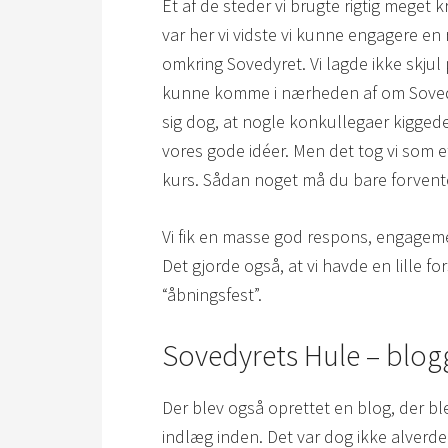
Et af de steder vi brugte rigtig meget 
var her vi vidste vi kunne engagere e
omkring Sovedyret. Vi lagde ikke skjul 
kunne komme i nærheden af om Sovedyr
sig dog, at nogle konkullegaer kigged
vores gode idéer. Men det tog vi som 
kurs. Sådan noget må du bare forvent
Vi fik en masse god respons, engageme
Det gjorde også, at vi havde en lille fo
“åbningsfest”.
Sovedyrets Hule – blog
Der blev også oprettet en blog, der b
indlæg inden. Det var dog ikke alverde