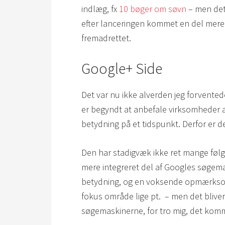
indlæg, fx
10 bøger om søvn
– men det 
efter lanceringen kommet en del mere g
fremadrettet.
Google+ Side
Det var nu ikke alverden jeg forvented
er begyndt at anbefale virksomheder a
betydning på et tidspunkt. Derfor er d
Den har stadigvæk ikke ret mange føl
mere integreret del af Googles søgema
betydning, og en voksende opmærksomh
fokus område lige pt. – men det bliver 
søgemaskinerne, for tro mig, det kom