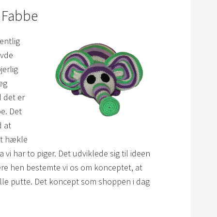
s Fabbe
entlig
avde
erlig
eg
 det er
be. Det
d at
at hækle
a vi har to piger. Det udviklede sig til ideen
re hen bestemte vi os om konceptet, at
kulle putte. Det koncept som shoppen i dag