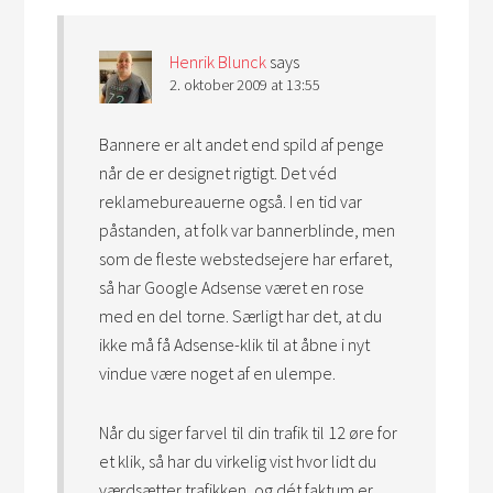
Henrik Blunck
says
2. oktober 2009 at 13:55
Bannere er alt andet end spild af penge
når de er designet rigtigt. Det véd
reklamebureauerne også. I en tid var
påstanden, at folk var bannerblinde, men
som de fleste webstedsejere har erfaret,
så har Google Adsense været en rose
med en del torne. Særligt har det, at du
ikke må få Adsense-klik til at åbne i nyt
vindue være noget af en ulempe.
Når du siger farvel til din trafik til 12 øre for
et klik, så har du virkelig vist hvor lidt du
værdsætter trafikken, og dét faktum er