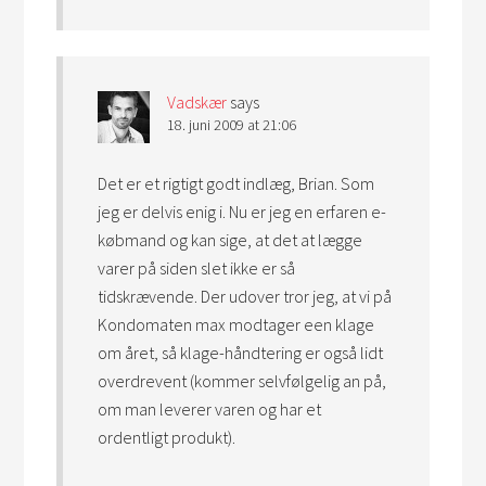
Vadskær
says
18. juni 2009 at 21:06
Det er et rigtigt godt indlæg, Brian. Som
jeg er delvis enig i. Nu er jeg en erfaren e-
købmand og kan sige, at det at lægge
varer på siden slet ikke er så
tidskrævende. Der udover tror jeg, at vi på
Kondomaten max modtager een klage
om året, så klage-håndtering er også lidt
overdrevent (kommer selvfølgelig an på,
om man leverer varen og har et
ordentligt produkt).