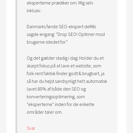
eksperterne prædiker om. Mig selv
inklusiv.
Danmarks første SEO-ekspert deMib
sagde engang: “Drop SEO! Optimer mod
brugerne istedet for.”
Og det gælder stadig i dag: Holder du et
skarpt fokus på at lave et website, som
folk rent faktisk finder godt & brugbart, ja
så har du højst sandsynligt helt automatisk
lavet 80% af både den SEO og
konverteringsoptimering, som
“eksperterne” inden for de enkelte
områder taler om.
Svar