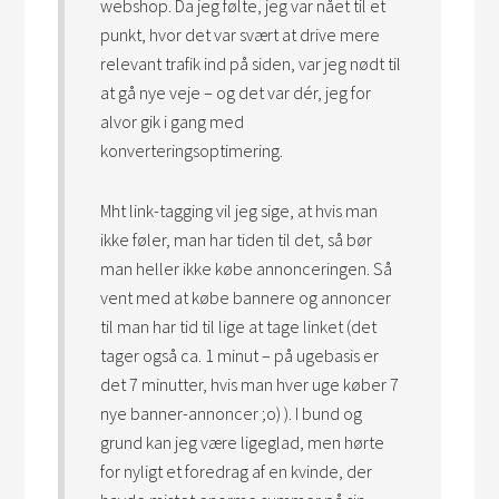
webshop. Da jeg følte, jeg var nået til et
punkt, hvor det var svært at drive mere
relevant trafik ind på siden, var jeg nødt til
at gå nye veje – og det var dér, jeg for
alvor gik i gang med
konverteringsoptimering.
Mht link-tagging vil jeg sige, at hvis man
ikke føler, man har tiden til det, så bør
man heller ikke købe annonceringen. Så
vent med at købe bannere og annoncer
til man har tid til lige at tage linket (det
tager også ca. 1 minut – på ugebasis er
det 7 minutter, hvis man hver uge køber 7
nye banner-annoncer ;o) ). I bund og
grund kan jeg være ligeglad, men hørte
for nyligt et foredrag af en kvinde, der