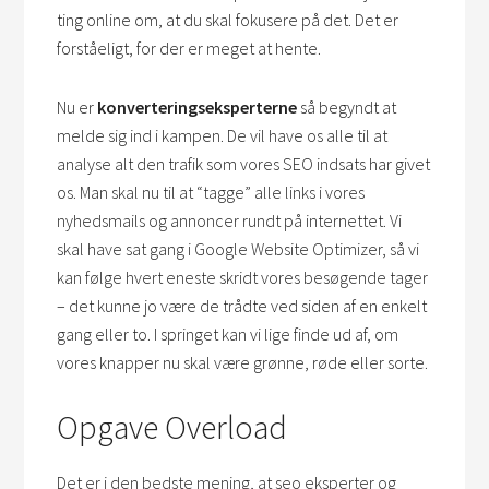
ting online om, at du skal fokusere på det. Det er
forståeligt, for der er meget at hente.
Nu er
konverteringseksperterne
så begyndt at
melde sig ind i kampen. De vil have os alle til at
analyse alt den trafik som vores SEO indsats har givet
os. Man skal nu til at “tagge” alle links i vores
nyhedsmails og annoncer rundt på internettet. Vi
skal have sat gang i Google Website Optimizer, så vi
kan følge hvert eneste skridt vores besøgende tager
– det kunne jo være de trådte ved siden af en enkelt
gang eller to. I springet kan vi lige finde ud af, om
vores knapper nu skal være grønne, røde eller sorte.
Opgave Overload
Det er i den bedste mening, at seo eksperter og