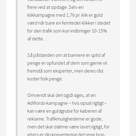
flere ved at opdage. Selv en
klikkampagne med 1,76 pr. klik er guld
værd når bare en femtedel klikker i stedet
for den trafik som kun indbringer 10-15%
af dette…
Så påstanden om at bannere er spild af
penge er opfundet af dem som gerne vil
fremstå som eksperter, men deres råd
koster folk penge.
Omvendt skal det også siges, at en
AdWords-kampagne – hvis opsat rigtigt –
kan være en guldgrube for køberen af
reklame. Trafikmulighederne er gode,
men det skal dælme være lavet rigtigt, for
ellers er din konvertering det rene bras.