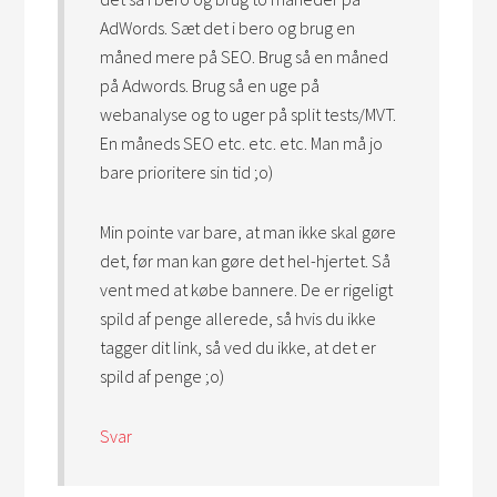
AdWords. Sæt det i bero og brug en
måned mere på SEO. Brug så en måned
på Adwords. Brug så en uge på
webanalyse og to uger på split tests/MVT.
En måneds SEO etc. etc. etc. Man må jo
bare prioritere sin tid ;o)
Min pointe var bare, at man ikke skal gøre
det, før man kan gøre det hel-hjertet. Så
vent med at købe bannere. De er rigeligt
spild af penge allerede, så hvis du ikke
tagger dit link, så ved du ikke, at det er
spild af penge ;o)
Svar