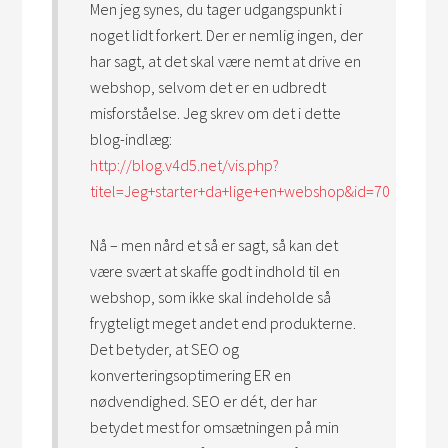
Men jeg synes, du tager udgangspunkt i
noget lidt forkert. Der er nemlig ingen, der
har sagt, at det skal være nemt at drive en
webshop, selvom det er en udbredt
misforståelse. Jeg skrev om det i dette
blog-indlæg:
http://blog.v4d5.net/vis.php?
titel=Jeg+starter+da+lige+en+webshop&id=70
Nå – men nård et så er sagt, så kan det
være svært at skaffe godt indhold til en
webshop, som ikke skal indeholde så
frygteligt meget andet end produkterne.
Det betyder, at SEO og
konverteringsoptimering ER en
nødvendighed. SEO er dét, der har
betydet mest for omsætningen på min