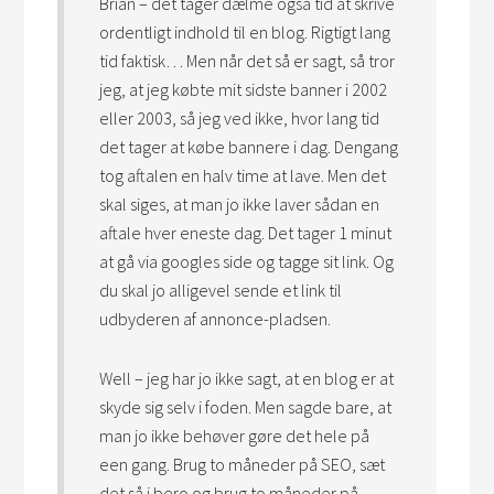
Brian – det tager dælme også tid at skrive
ordentligt indhold til en blog. Rigtigt lang
tid faktisk… Men når det så er sagt, så tror
jeg, at jeg købte mit sidste banner i 2002
eller 2003, så jeg ved ikke, hvor lang tid
det tager at købe bannere i dag. Dengang
tog aftalen en halv time at lave. Men det
skal siges, at man jo ikke laver sådan en
aftale hver eneste dag. Det tager 1 minut
at gå via googles side og tagge sit link. Og
du skal jo alligevel sende et link til
udbyderen af annonce-pladsen.
Well – jeg har jo ikke sagt, at en blog er at
skyde sig selv i foden. Men sagde bare, at
man jo ikke behøver gøre det hele på
een gang. Brug to måneder på SEO, sæt
det så i bero og brug to måneder på