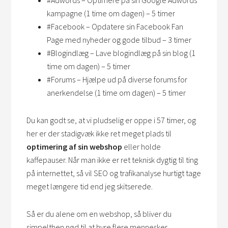
#Adwords – Optimere på sin Google Adwords
kampagne (1 time om dagen) – 5 timer
#Facebook – Opdatere sin Facebook Fan
Page med nyheder og gode tilbud – 3 timer
#Blogindlæg – Lave blogindlæg på sin blog (1
time om dagen) – 5 timer
#Forums – Hjælpe ud på diverse forums for
anerkendelse (1 time om dagen) – 5 timer
Du kan godt se, at vi pludselig er oppe i 57 timer, og
her er der stadigvæk ikke ret meget plads til
optimering af sin webshop
eller holde
kaffepauser. Når man ikke er ret teknisk dygtig til ting
på internettet, så vil SEO og trafikanalyse hurtigt tage
meget længere tid end jeg skitserede.
Så er du alene om en webshop, så bliver du
simpelthen nød til at hyre flere mennesker,