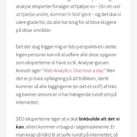
analyse eksperter forsøger at hjælpe os – (
for de ved
at hjælpe andre, kommer ti-fold igen
) – og det skal vi
være glade for, da alle har brug for at blive klogere
på disse områder.
Det der dog trigger mig er tids-perspektivet i dette.
Ingen personer kan nå at udføre alle disse opgaver
som eksperterne vil have os til. Analyse-guruen
Avinash siger
“Web Analytics: One hour a day
“. Men
det er jo bare opfølgning på alt trafikken, dertil
kommer så alle taggingerne (er det et ord?) af links
og banner-annoncer vi har hængende rundt om på
internettet.
SEO eksperterne siger at vi skal
linkbuilde alt det vi
kan
, ellers kommer vi bagud i søgemaskinerne. Er
man knap så hård til at surfe rundt på internettet, så