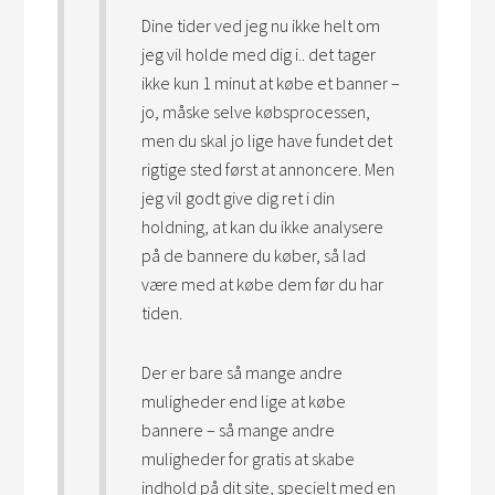
Dine tider ved jeg nu ikke helt om
jeg vil holde med dig i.. det tager
ikke kun 1 minut at købe et banner –
jo, måske selve købsprocessen,
men du skal jo lige have fundet det
rigtige sted først at annoncere. Men
jeg vil godt give dig ret i din
holdning, at kan du ikke analysere
på de bannere du køber, så lad
være med at købe dem før du har
tiden.
Der er bare så mange andre
muligheder end lige at købe
bannere – så mange andre
muligheder for gratis at skabe
indhold på dit site, specielt med en