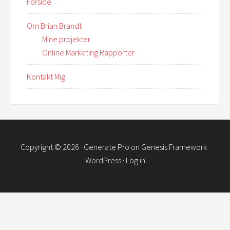
Forside
Om Brian Brandt
Mine projekter
Online Marketing Rapporter
Kontakt Mig
Copyright © 2026 ·
Generate Pro
on
Genesis Framework
·
WordPress
·
Log in