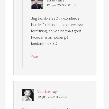
admin
says
19. juni 2009 at 08:18
Jeg tror ikke SEO virksomheden
burde få ret.. det er jo en vestjysk
forretning, de ved normalt godt
hvordan man holder på
kontanterne.. 🙂
Svar
Vadskær
says
19. juni 2009 at 20:10