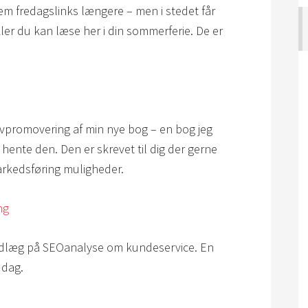
dem fredagslinks længere – men i stedet får
ikler du kan læse her i din sommerferie. De er
elvpromovering af min nye bog – en bog jeg
t hente den. Den er skrevet til dig der gerne
markedsføring muligheder.
ng
indlæg på SEOanalyse om kundeservice. En
 dag.