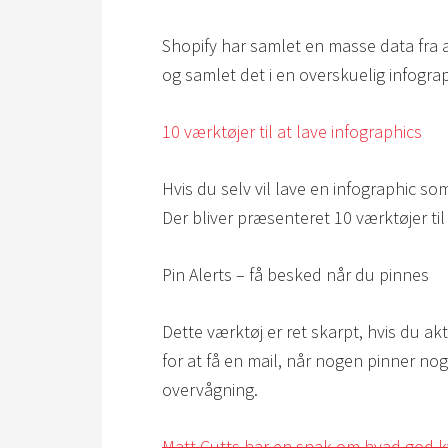
Shopify har samlet en masse data fra 
og samlet det i en overskuelig infograp
10 værktøjer til at lave infographics
Hvis du selv vil lave en infographic som
Der bliver præsenteret 10 værktøjer til
Pin Alerts – få besked når du pinnes
Dette værktøj er ret skarpt, hvis du ak
for at få en mail, når nogen pinner nog
overvågning.
Matt Cutts har en snak om hvad god kv