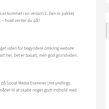
a er kommet i en version 2. Den er pakket
rs – hvad venter du på?
 meget viden for begyndere omkring website
tart her. Det er basalt, men god grundviden.
 på Social Media Examiner (mit yndlings
e måder til at skabe noget godt indhold med.