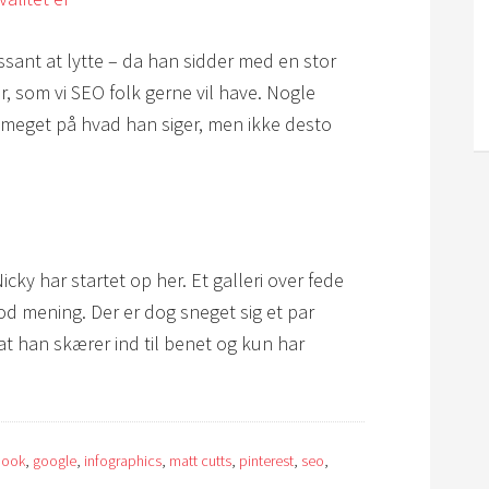
ressant at lytte – da han sidder med en stor
 som vi SEO folk gerne vil have. Nogle
r meget på hvad han siger, men ikke desto
icky har startet op her. Et galleri over fede
od mening. Der er dog sneget sig et par
 at han skærer ind til benet og kun har
book
,
google
,
infographics
,
matt cutts
,
pinterest
,
seo
,