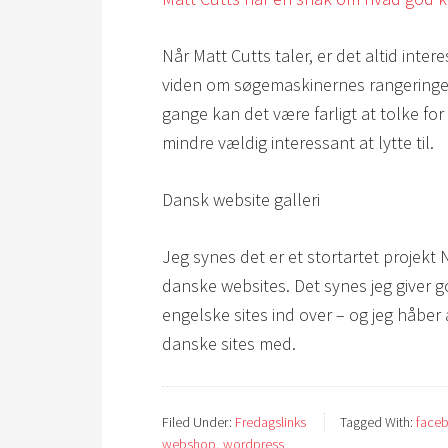
Når Matt Cutts taler, er det altid inte
viden om søgemaskinernes rangeringer,
gange kan det være farligt at tolke fo
mindre vældig interessant at lytte til.
Dansk website galleri
Jeg synes det er et stortartet projekt N
danske websites. Det synes jeg giver g
engelske sites ind over – og jeg håber
danske sites med.
Filed Under:
Fredagslinks
Tagged With:
face
webshop
,
wordpress