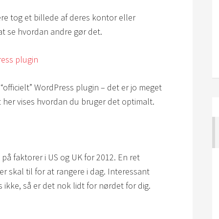
e tog et billede af deres kontor eller
at se hvordan andre gør det.
ess plugin
ficielt” WordPress plugin – det er jo meget
at her vises hvordan du bruger det optimalt.
på faktorer i US og UK for 2012. En ret
kal til for at rangere i dag. Interessant
ikke, så er det nok lidt for nørdet for dig.