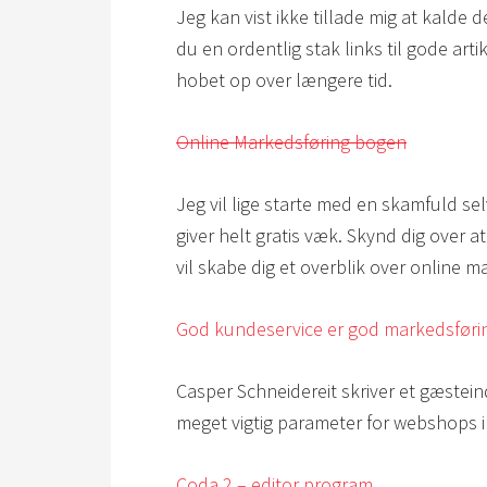
Jeg kan vist ikke tillade mig at kalde 
du en ordentlig stak links til gode art
hobet op over længere tid.
Online Markedsføring bogen
Jeg vil lige starte med en skamfuld s
giver helt gratis væk. Skynd dig over a
vil skabe dig et overblik over online 
God kundeservice er god markedsføri
Casper Schneidereit skriver et gæste
meget vigtig parameter for webshops i
Coda 2 – editor program