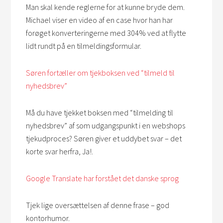
Man skal kende reglerne for at kunne bryde dem.
Michael viser en video af en case hvor han har
forøget konverteringerne med 304% ved at flytte
lidt rundt på en tilmeldingsformular.
Søren fortæller om tjekboksen ved “tilmeld til
nyhedsbrev”
Må du have tjekket boksen med “tilmelding til
nyhedsbrev” af som udgangspunkt i en webshops
tjekudproces? Søren giver et uddybet svar – det
korte svar herfra, Ja!.
Google Translate har forstået det danske sprog
Tjek lige oversættelsen af denne frase – god
kontorhumor.