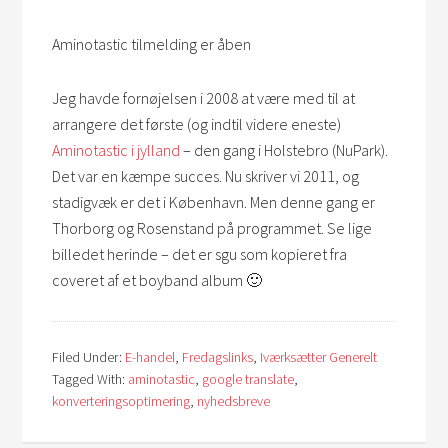
Aminotastic tilmelding er åben
Jeg havde fornøjelsen i 2008 at være med til at
arrangere det første (og indtil videre eneste)
Aminotastic i jylland
– den gang i Holstebro (NuPark).
Det var en kæmpe succes. Nu skriver vi 2011, og
stadigvæk er det i København. Men denne gang er
Thorborg og Rosenstand på programmet. Se lige
billedet herinde – det er sgu som kopieret fra
coveret af et boyband album 🙂
Filed Under:
E-handel
,
Fredagslinks
,
Iværksætter Generelt
Tagged With:
aminotastic
,
google translate
,
konverteringsoptimering
,
nyhedsbreve