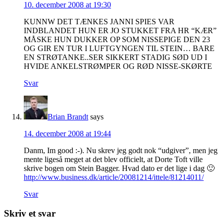
10. december 2008 at 19:30
KUNNW DET TÆNKES JANNI SPIES VAR
INDBLANDET HUN ER JO STUKKET FRA HR “KÆR”
MÅSKE HUN DUKKER OP SOM NISSEPIGE DEN 23
OG GIR EN TUR I LUFTGYNGEN TIL STEIN… BARE
EN STRØTANKE..SER SIKKERT STADIG SØD UD I
HVIDE ANKELSTRØMPER OG RØD NISSE-SKØRTE
Svar
Brian Brandt
says
14. december 2008 at 19:44
Danm, Im good :-). Nu skrev jeg godt nok “udgiver”, men jeg
mente ligeså meget at det blev officielt, at Dorte Toft ville
skrive bogen om Stein Bagger. Hvad dato er det lige i dag 🙂
http://www.business.dk/article/20081214/ittele/81214011/
Svar
Skriv et svar