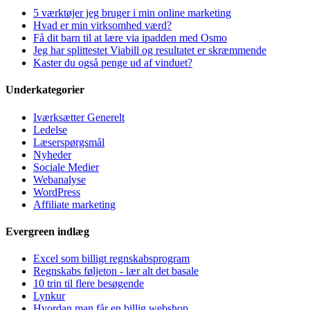
5 værktøjer jeg bruger i min online marketing
Hvad er min virksomhed værd?
Få dit barn til at lære via ipadden med Osmo
Jeg har splittestet Viabill og resultatet er skræmmende
Kaster du også penge ud af vinduet?
Underkategorier
Iværksætter Generelt
Ledelse
Læserspørgsmål
Nyheder
Sociale Medier
Webanalyse
WordPress
Affiliate marketing
Evergreen indlæg
Excel som billigt regnskabsprogram
Regnskabs føljeton - lær alt det basale
10 trin til flere besøgende
Lynkur
Hvordan man får en billig webshop