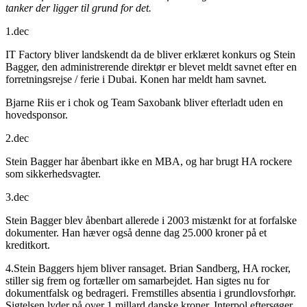
tanker der ligger til grund for det.
1.dec
IT Factory bliver landskendt da de bliver erklæret konkurs og Stein
Bagger, den administrerende direktør er blevet meldt savnet efter en
forretningsrejse / ferie i Dubai. Konen har meldt ham savnet.
Bjarne Riis er i chok og Team Saxobank bliver efterladt uden en
hovedsponsor.
2.dec
Stein Bagger har åbenbart ikke en MBA, og har brugt HA rockere
som sikkerhedsvagter.
3.dec
Stein Bagger blev åbenbart allerede i 2003 mistænkt for at forfalske
dokumenter. Han hæver også denne dag 25.000 kroner på et
kreditkort.
4.Stein Baggers hjem bliver ransaget. Brian Sandberg, HA rocker,
stiller sig frem og fortæller om samarbejdet. Han sigtes nu for
dokumentfalsk og bedrageri. Fremstilles absentia i grundlovsforhør.
Sigtelsen lyder på over 1 millard danske kroner. Interpol eftersøger