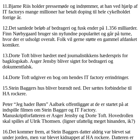
11.Bjarne Riis holder pressemøde og indrømmer, at han ved hjælp af
IT factorys mange millioner har betalt doping til hele cykelholdet
forrige år.
12.Det samlede beløb af bedrageri og fusk ender på 1.356 milliarder.
Finn Nørbygaard bruger sin nyfundne popularitet og går på turne,
hvor der er udsolgt overalt. Folk vil gerne støtte en gammel afdanket
komiker.
13.Dorte Toft bliver hædret med journalistikkens hæderspris for
bagklogskab. Asger Jensby bliver sigtet for bedrageri og
dokumentfalsk.
14.Dorte Toft udgiver en bog om hendes IT factory errindringer.
15.Stein Baggers hus bliver brændt ned. Der sættes forbindelse til
HA rockere.
Peter “Jeg hader Børn” Aalbæk offentliggør at de er startet på at
indspille filmen om Stein Bagger og IT Factory.
Manuskriptforfatteren er Asger Jensby og Dorte Toft. Hovedrollen
skal spilles af Ulrik Thomsen. (ligner ufattelig meget hinanden, ik?)
16.Det kommer frem, at Stein Baggers datter aldrig var blevet sat
under jorden, men var blevet kidnappet af HA rockere. Datteren er