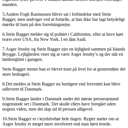
manden.
5.Anders Fogh Rasmussen bliver sat i forbindelse med Stein
Bagger, men undviger ved at fortælle, at han ikke har lagt betydeligt
mærke til ham på den forretningsrejse.
6.Stein Bagger melder sig til politiet i Californien, efter at have kørt
tværs over USA, fra New York. I en lånt Audi.
7.Asger Jensby og Stein Bagger ejer en lejlighed sammen på Islands
Brygge. Lejligheden viser sig at være Asger Jensby’s og der står en
lamborghini i garagen.
Stein Bagger mener han er blevet truet på livet for at gennemføre det
store bedrageri.
8.Det meldes at Stein Bagger nu hurtigere end forventet kan blive
udleveret til Danmark.
9.Stein Bagger lander i Danmark under det største presseopstand
nogensinde set i Danmark. Det skulle ellers have foregået uden
nogens viden, men det slap ud til pressen alligevel.
10.Stein Bagger er i krydsforhør hele dagen. Rygter starter om at
Asger Jensby er meget mere involveret end man først troede.