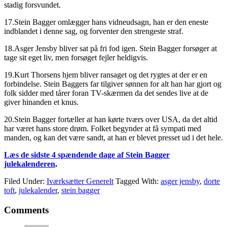
stadig forsvundet.
17.Stein Bagger omlægger hans vidneudsagn, han er den eneste
indblandet i denne sag, og forventer den strengeste straf.
18.Asger Jensby bliver sat på fri fod igen. Stein Bagger forsøger at
tage sit eget liv, men forsøget fejler heldigvis.
19.Kurt Thorsens hjem bliver ransaget og det rygtes at der er en
forbindelse. Stein Baggers far tilgiver sønnen for alt han har gjort og
folk sidder med tårer foran TV-skærmen da det sendes live at de
giver hinanden et knus.
20.Stein Bagger fortæller at han kørte tværs over USA, da det altid
har været hans store drøm. Folket begynder at få sympati med
manden, og kan det være sandt, at han er blevet presset ud i det hele.
Læs de sidste 4 spændende dage af Stein Bagger
julekalenderen
.
Filed Under:
Iværksætter Generelt
Tagged With:
asger jensby
,
dorte
toft
,
julekalender
,
stein bagger
Comments