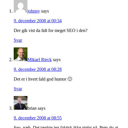
johnny
says
9. december 2008 at 00:34
Der gik vist da lidt for meget SEO i den?
Svar
Mikael Rieck
says
9. december 2008 at 08:28
Det er i hvert fald god humor 🙂
Svar
brian
says
9. december 2008 at 08:55
Seo, næh. Det tænkte jeg faktisk ikke rigtig på. Prøv du at